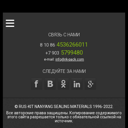
ЗАКАЗ ТОВАРА
О КОМПАНИИ
КАТАЛОГ
СВЯЗЬ С НАМИ
Продукция
Гарантии
О нас
4536266011
8 10 86
Лицензии и сертификаты
Документация
Доставка
5799480
+7 903
Сотрудничество с нами
Заказать товар
e-mail:
info@rk-pack.com
Наша история
Как стать дилером
СЛЕДУЙТЕ ЗА НАМИ
© RUS-KIT NANYANG SEALING MATERIALS 1996-2022.
Все авторские права защищены. Копирование содержимого
этого сайта разрешается только с обязательной ссылкой на
источник.