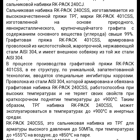
сальниковой набивки RK-PACK 240CJ.
Сальниковая набивка RK-PACK 240CSS, изготавливается из
высококачественной пряжи ТРГ, марки RK-PACK 401CSS,
изготовленной на основе природного,
явнокристаллического, крупночешуйчатого графита с
содержанием основного вещества (углерода) свыше 99%.
Графитовая пряжа RK-PACK 401CSS, армирована
проволокой из кислотостойкой, жаропрочной, нержавеющей
стали AISI 304, и имеет внешнюю ообвязку из той же стали
AISI 304.
В процессе производства графитовой пряжи RK-PACK
401CSS, в ее структуру, по уникальной, запатентованной
технологии, вводятся специальные ингибиторы коррозии.
Проволока из стали AISI 304, которой армирована и обвязана
графитовая набивка RK-PACK 240CSS, работоспособна при
высоких температурах и не теряет своих свойств при
краткосрочном поднятии температуры до +900°С. Таким
образом, ТРГ набивка RK-PACK 240CSS, может
эксплуатироваться в температурах до +900°С в инертных
средах.
RK-PACK 240CSS, это сальниковая набивка из ТРГ для
арматуры высокого давления до 50МПа, при температурах
до +555°С на воздухе; до +850℃ на паре.