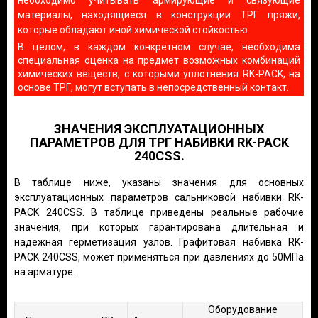
необходимо учитывать армирующие и связующие
материалы, находящиеся в конструкции ТРГ пряжи,
которые обладают иной химической стойкостью.
В целом, в каждом конкретном случае, необходима
специальная оценка на предмет возможных комбинаций
химических веществ, с которыми уплотнения RK-PACK, на
основе ТРГ, могут вступать в непосредственный контакт.
ЗНАЧЕНИЯ ЭКСПЛУАТАЦИОННЫХ
ПАРАМЕТРОВ ДЛЯ ТРГ НАБИВКИ RK-PACK
240CSS.
В таблице ниже, указаны значения для основных
эксплуатационных параметров сальниковой набивки RK-
PACK 240CSS. В таблице приведены реальные рабочие
значения, при которых гарантирована длительная и
надежная герметизация узлов. Графитовая набивка RK-
PACK 240CSS, может применяться при давлениях до 50МПа
на арматуре.
Оборудование