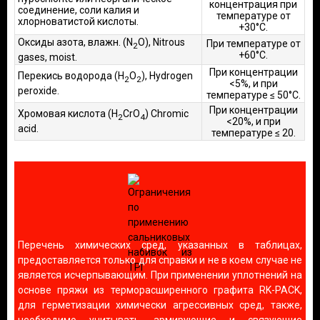
концентрация при
соединение, соли калия и
температуре от
хлорноватистой кислоты.
+30°С.
Оксиды азота, влажн. (N
O), Nitrous
При температуре от
2
+60°С.
gases, moist.
При концентрации
Перекись водорода (H
O
), Hydrogen
2
2
<5%, и при
peroxide.
температуре ≤ 50°С.
При концентрации
Хромовая кислота (H
CrO
) Chromic
2
4
<20%, и при
acid.
температуре ≤ 20.
Перечень химических сред, указанных в таблицах,
предоставляется только для справки и не в коем случае не
является исчерпывающим. При применении уплотнений на
основе пряжи из терморасширенного графита RK-PACK,
для герметизации химически агрессивных сред, также,