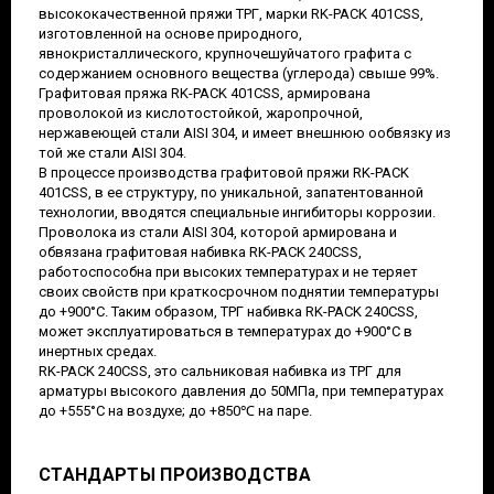
высококачественной пряжи ТРГ, марки RK-PACK 401CSS,
изготовленной на основе природного,
явнокристаллического, крупночешуйчатого графита с
содержанием основного вещества (углерода) свыше 99%.
Графитовая пряжа RK-PACK 401CSS, армирована
проволокой из кислотостойкой, жаропрочной,
нержавеющей стали AISI 304, и имеет внешнюю ообвязку из
той же стали AISI 304.
В процессе производства графитовой пряжи RK-PACK
401CSS, в ее структуру, по уникальной, запатентованной
технологии, вводятся специальные ингибиторы коррозии.
Проволока из стали AISI 304, которой армирована и
обвязана графитовая набивка RK-PACK 240CSS,
работоспособна при высоких температурах и не теряет
своих свойств при краткосрочном поднятии температуры
до +900°С. Таким образом, ТРГ набивка RK-PACK 240CSS,
может эксплуатироваться в температурах до +900°С в
инертных средах.
RK-PACK 240CSS, это сальниковая набивка из ТРГ для
арматуры высокого давления до 50МПа, при температурах
до +555°С на воздухе; до +850℃ на паре.
СТАНДАРТЫ ПРОИЗВОДСТВА