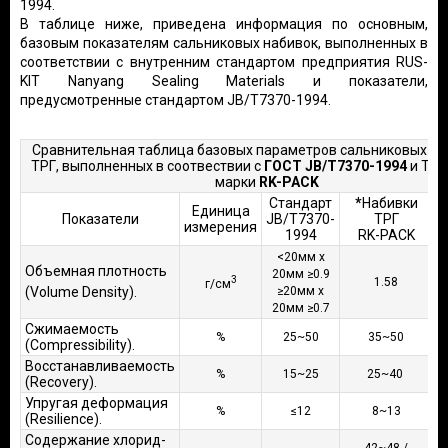
1994.
В таблице ниже, приведена информация по основным,
базовым показателям сальниковых набивок, выполненных в
соответствии с внутренним стандартом предприятия RUS-
KIT Nanyang Sealing Materials и показатели,
предусмотренные стандартом JB/T7370-1994.
Сравнительная таблица базовых параметров сальниковых на
ТРГ, выполненных в соотвествии с
ГОСТ JB/T7370-1994
и ТРГ
марки
RK-PACK
Стандарт
*
Набивки
Единица
Показатели
JB/T7370-
ТРГ
измерения
и
1994
RK-PACK
<20мм х
Объемная плотность
20мм ≥0.9
3
1.58
г/см
(Volume Density).
≥20мм х
20мм ≥0.7
Сжимаемость
%
25~50
35~50
(Compressibility).
Восстанавливаемость
%
15~25
25~40
(Recovery).
Упругая деформация
%
≤12
8~13
(Resilience).
Содержание хлорид-