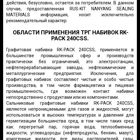
действия, безусловно, остается за потребителем. В данном
случае, предоставленная RUS-KIT NANYANG SEALING
MATERIALS информация, носит исключительно
рекомендательный характер.
ОБЛАСТИ ПРИМЕНЕНИЯ ТРГ НАБИВОК RK-
PACK 240CSS.
Графитовая набивка RK-PACK 240CSS, применяется в
большинстве промышленных сфер и производств
практически без ограничений, это электростанции,
нефтеперерабатывающие заводы, нефтехимические и
металлургические предприятия. Исключения, для
графитовых набивок составляют чистые и особо чистые
производства, в том числе фармацевтика и пищевая
промышленность, где возможен контакт набивки
непосредственно с продуктами или их компонентами.
Сальниковые графитовые набивки RK-PACK 240CSS,
являются непроницаемыми для газов и жидкостей, могут
использоваться в высоких температурах и давления для
герметизации большинства сред, в том числе таких сред
как: перегретый пар, горячая вода, теплообменные
жидкости, углеводороды (нефтепродукты, бензин, мазут),
криогенные жидкости, все виды растворителей, газы,