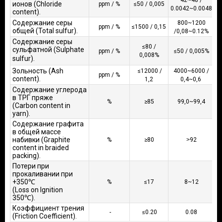
42~48 /
ионов (Chloride
ppm / %
≤50 / 0,005
0.0042~0.0048
content).
Содержание серы
800~1200
ppm / %
≤1500 / 0,15
общей (Total sulfur).
/0,08~0.12%
Содержание серы
≤80 /
сульфатной (Sulphate
ppm / %
≤50 / 0,005%
0,008%
sulfur).
Зольность (Ash
≤12000 /
4000~6000 /
ppm / %
content).
1,2
0,4~0,6
Содержание углерода
в ТРГ пряже
%
≥85
99,0~99,4
(Carbon content in
yarn).
Содержание графита
в общей массе
набивки (Graphite
%
≥80
˃92
Z
content in braided
packing).
Потери при
прокаливании при
+350℃
%
≤17
8~12
(Loss on Ignition
350℃).
Коэффициент трения
-
≤0.20
0.08
(Friction Coefficient).