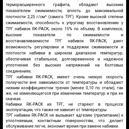
терморасширенного графита, обладают высоким
показателем сжимаемости, вплоть до максимальной
плотности 2,25 г/см³ (самого ТРГ). Кроме высокой степени
сжимаемости, способность к упругому восстановлению у
ТРГ набивок RK-PACK, около 15% по объему. В комплексе,
высокие показатели по сжимаемости и
восстанавливаемости ТРГ набивок RK-PACK, дают
возможность регулировки и поддержки сжимаемости и
плотности набивки в широком диапазоне температур,
обеспечивая стабильное, долговременное и надежное
уплотнение без высоких напряжений на болтовых
соединениях.
ТРГ набивки RK-PACK, имеют очень низкую скорость
ползучести вне зависимости от температуры и обладают
низким коэффициентом трения (менее 0,10 по стали), так
же, не изменяющегося при изменении температур и при ее
скачках.
Набивки RK-PACK из ТРГ, не стареют в процессе
эксплуатации, что также не зависит от температуры.
ТРГ набивки RK-PACK не вызывает адгезию (прилипание) к
уплотняемым, контактным поверхностям, что делает
обслуживание легче, экономит время при замене набивки.