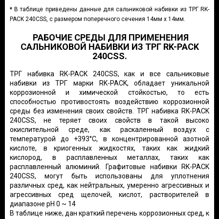
*
В таблице приведены данные для сальниковой набивки из ТРГ RK-
PACK 240CSS, с размером поперечного сечения 14мм х 14мм.
РАБОЧИЕ СРЕДЫ ДЛЯ ПРИМЕНЕНИЯ
САЛЬНИКОВОЙ НАБИВКИ ИЗ ТРГ RK-PACK
240CSS.
ТРГ набивка RK-PACK 240CSS, как и все сальниковые
набивки из ТРГ марки RK-PACK, обладает
уникальной
коррозионной и химической стойкостью, то есть
способностью противостоять воздействию коррозионной
среды без изменения своих свойств.
ТРГ набивка RK-PACK
240CSS,
не теряет своих свойств в такой высоко
окислительной среде, как раскаленный воздух с
температурой до +393°С, в концентрированной азотной
кислоте, в криогенных жидкостях, таких как жидкий
кислород, в расплавленных металлах, таких как
расплавленный алюминий. Графитовые набивки RK-PACK
240CSS, могут быть использованы для уплотнения
различных сред, как нейтральных, умеренно агрессивных и
агрессивных сред щелочей, кислот, растворителей в
диапазоне pH 0 ~ 14
В таблице ниже, дан краткий перечень коррозионных сред, к