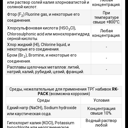
Любая
или раствор солей калия хлорноватистой и
концентрация.
соляной кислот.
При
Фтор (F
) Fluorine gas, и некоторые его
2
температуре
соединения.
свыше +800°С.
Хлорсульфоновая кислота (HSO
Cl),
3
Любая
Chlorosulphonic acid или монохлорангидрид
концентрация.
серной кислоты.
Хлор жидкий (Hl), Chlorine liquid, и
-
некоторые его соединения.
Бром (Br
), Bromine, и некоторые его
2
-
соединения.
Расплавы щелочных металлов: литий,
-
натрий, калий, рубидий, цезий, франций.
Среды, нежелательные для применения ТРГ набивок
RK-
PACK
(возможна коррозия)
Среды
Условия
Едкий натр (NaOH), Sodium hydroxide
Концентрация
свыше 10%.
или каустическая сода.
Водный раствор
Гипохлорит калия (KOCl), Potassium
любой
hypochlorite или неорганическое