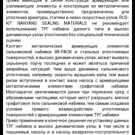
пряжи имеющей в своей конструкци армирующие или
усиливающие элементы и конструкции из металлических
элементов, преимущественно предназначены для
уплотения арматуры, статики и низко скоростных узлов, RUS-
KIT NANYANG SEALING MATERIALS не рекомендует
использование ТРГ набивок данного типа в высоко
динамичных узлах уплотнения без специальной технической
оценки.
Контакт металлических армирующих элементов
сальниковой набивки RK-PACK и стальных уплотняемых
поверхностей, в высоко динамических узлах, может вызвать
серьезную порчу последних и может являться причиной
аварийных ситуаций. Чем выше динамика сальникового
уплотнения, например, скорость вращения вала, тем выше
риски вступления в контакт вала насоса с армирующими
металлическими элементами графитовой набивки.
Многократно увеличиваются риски при перекачке сред с
абразивными частицами, которые могут разрушать мягкое
графитовое тело сальниковой набивки, тем самым создавая
условия прямого взаимодействия уплотняемых
поверхностей с армирующими элементами ТРГ набивки.
Право применение и конечное решение на установку данных
ТРГ набивок в высоко динамические узлы, в том числе в
поршневые насосы и в насосы возвратно-поступательного