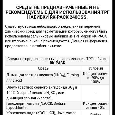
СРЕДЫ НЕ ПРЕДНАЗНАЧЕННЫЕ И НЕ
РЕКОМЕНДУЕМЫЕ ДЛЯ ИСПОЛЬЗОВАНИЯ ТРГ
НАБИВКИ RK-PACK 240CSS.
Существуют лишь небольшой, определенный перечень
химических сред, для герметизации которых, не могут быть
использованы сальниковые набивки из ТРГ марки RK-PACK,
или их применение не рекомендуется. Данная информация
предоставлена в таблицах ниже.
Среды, не предназначенные для применения ТРГ набивок
RK-PACK
Среды
Условия
Концентрация
Дымящая азотная кислота (HNO
), Fuming
3
от 90% до
nitric acid.
100%.
Олеум (раствор серного ангидрида SO
в
3
100%-й серной кислоте H
SO
или
-
2
4
дымящая серная кислота).
Гипохлорит натрия (NaOCl), Sodium
Концентрация
hypochlorite.
свыше 40%.
Жавелевая вода (KOCl + KCl), Javel water