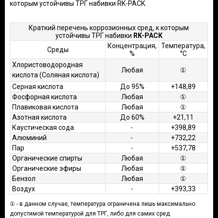
которым устойчивы ТРГ набивки RK-PACK.
Краткий перечень коррозионных сред, к которым
устойчивы ТРГ набивки
RK-PACK
Концентрация,
Температура,
Среды
%
°С
Хлористоводородная
Любая
①
кислота (Соляная кислота)
Серная кислота
До 95%
+148,89
Фосфорная кислота
Любая
①
Плавиковая кислота
Любая
①
Азотная кислота
До 60%
+21,11
Каустическая сода
-
+398,89
Алюминий
-
+732,22
Пар
-
+537,78
Органические спирты
Любая
①
Органические эфиры
Любая
①
Бензол
Любая
①
Воздух
-
+393,33
① - в данном случае, температура ограничена лишь максимально
допустимой температурой для ТРГ, либо для самих сред.