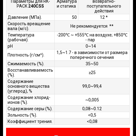
Параметры для RK-
Арматура
возвратно-
PACK
240CSS
и статика
поступательного
действия
Давление (МПа).
50
12
*
Скорость вреащение
Не рекомендуется
**
вала (м/с).
Температура
-200℃ ~ +555℃ на воздухе; +850℃
(рабочая).
- пар
рН
0~14
1,5~1.7 - в зависимости от размера
Плотность (г/см³).
поперечного сечения
Сжимаемость (%).
35~50
Восстанавливаемость
≥25
(%).
Содержание
основного вещества
99,0~99,4
(углерод), %
Содержание хлорид-
~0,005
ионов (%).
Содержание серы (%).
0,08~0.12
Зольность (%).
<0,5
Коэффициент трения.
<0,08