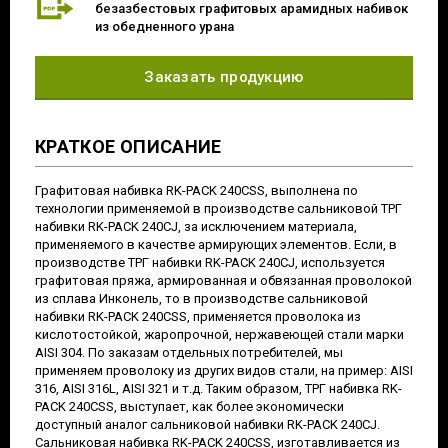
безазбестовых графитовых арамидных набивок
из обедненного урана
Заказать продукцию
КРАТКОЕ ОПИСАНИЕ
Графитовая набивка RK-PACK 240CSS, выполнена по
технологии применяемой в производстве сальниковой ТРГ
набивки RK-PACK 240CJ, за исключением материала,
применяемого в качестве армирующих элементов. Если, в
производстве ТРГ набивки RK-PACK 240CJ, используется
графитовая пряжа, армированная и обвязанная проволокой
из сплава Инконель, то в производстве сальниковой
набивки RK-PACK 240CSS, применяется проволока из
кислотостойкой, жаропрочной, нержавеющей стали марки
AISI 304. По заказам отдельных потребителей, мы
применяем проволоку из других видов стали, на пример: AISI
316, AISI 316L, AISI 321 и т.д. Таким образом, ТРГ набивка RK-
PACK 240CSS, выступает, как более экономически
доступный аналог сальниковой набивки RK-PACK 240CJ.
Сальниковая набивка RK-PACK 240CSS, изготавливается из