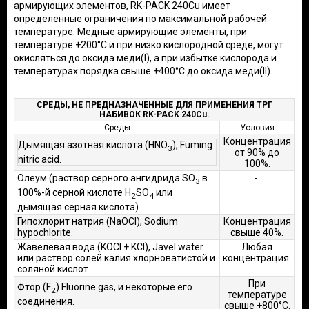
армирующих элементов, RK-PACK 240Cu имеет
определенные ограничения по максимальной рабочей
температуре. Медные армирующие элементы, при
температуре +200°C и при низко кислородной среде, могут
окисляться до оксида меди(I), а при избытке кислорода и
температурах порядка свыше +400°C до оксида меди(II).
СРЕДЫ, НЕ ПРЕДНАЗНАЧЕННЫЕ ДЛЯ ПРИМЕНЕНИЯ ТРГ
НАБИВОК RK-PACK 240Cu.
Среды
Условия
Концентрация
Дымящая азотная кислота (HNO
), Fuming
3
от 90% до
nitric acid.
100%.
Олеум (раствор серного ангидрида SO
в
-
3
100%-й серной кислоте H
SO
или
2
4
дымящая серная кислота).
Гипохлорит натрия (NaOCl), Sodium
Концентрация
hypochlorite.
свыше 40%.
Жавелевая вода (KOCl + KCl), Javel water
Любая
или раствор солей калия хлорноватистой и
концентрация.
соляной кислот.
При
Фтор (F
) Fluorine gas, и некоторые его
2
температуре
соединения.
свыше +800°С.