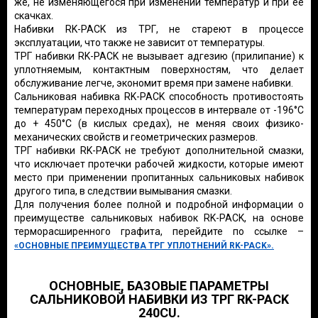
же, не изменяющегося при изменении температур и при ее
скачках.
Набивки RK-PACK из ТРГ, не стареют в процессе
эксплуатации, что также не зависит от температуры.
ТРГ набивки RK-PACK не вызывает адгезию (прилипание) к
уплотняемым, контактным поверхностям, что делает
обслуживание легче, экономит время при замене набивки.
Сальниковая набивка RK-PACK способность противостоять
температурам переходных процессов в интервале от -196°С
до + 450°С (в кислых средах), не меняя своих физико-
механических свойств и геометрических размеров.
ТРГ набивки RK-PACK не требуют дополнительной смазки,
что исключает протечки рабочей жидкости, которые имеют
место при применении пропитанных сальниковых набивок
другого типа, в следствии вымывания смазки.
Для получения более полной и подробной информации о
преимуществе сальниковых набивок RK-PACK, на основе
терморасширенного графита, перейдите по ссылке –
«ОСНОВНЫЕ ПРЕИМУЩЕСТВА ТРГ УПЛОТНЕНИЙ RK-PACK»
.
ОСНОВНЫЕ, БАЗОВЫЕ ПАРАМЕТРЫ
САЛЬНИКОВОЙ НАБИВКИ ИЗ ТРГ RK-PACK
240CU.