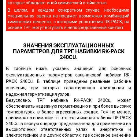
которые обладают иной химической стойкостью.
В целом, в каждом конкретном случае, необходима
специальная оценка на предмет возможных комбинаций
химических веществ, с которыми уплотнения RK-PACK, на
основе ТРГ, могут вступать в непосредственный контакт.
ЗНАЧЕНИЯ ЭКСПЛУАТАЦИОННЫХ
ПАРАМЕТРОВ ДЛЯ ТРГ НАБИВКИ RK-PACK
240CU.
В таблице ниже, указаны значения для основных
эксплуатационных параметров сальниковой набивки RK-
PACK 240Cu. В таблице приведены реальные рабочие
значения, при которых гарантирована длительная и
надежная герметизация узлов.
Безусловно, ТРГ набивка RK-PACK 240Cu, может
обеспечивать надежную герметизацию и при более высоких
температурах, в более агрессивных средах. Тем не менее,
принимая во внимание то, что сальниковая набивка RK-PACK
240Cu, в первую очередь предназначена для применения на
высокоточных ответственных узлах в энергетике и
электротехнике и в других областях, где основное значение