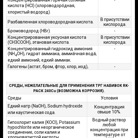
Концентрированная горячая соляная
-
кислота (HCl)
(хлороводоро́дная,
хлористый водород).
В присутствии
Разбавленная хлороводородная кислота.
кислорода.
Бромоводород (HBr).
-
Концентрированная уксусная кислота
В присутствии
(CH3COOH), этановая кислота.
кислорода.
Концентрированный гидроксид аммония
-
(NH
OH), гидрат аммиака, аммиа́чная вода́,
4
едкий аммоний, едкий аммиак.
Галогены (астат, бром, фтор, хлор, иод),
-
СРЕДЫ, НЕЖЕЛАТЕЛЬНЫЕ ДЛЯ ПРИМЕНЕНИЯ ТРГ НАБИВОК RK-
PACK 240Cu (ВОЗМОЖНА КОРРОЗИЯ).
Среды
Условия
Едкий натр (NaOH), Sodium hydroxide
Концентрация
свыше 10%.
или каустическая сода.
Водный раствор
Гипохлорит калия (KOCl), Potassium
любой
hypochlorite или неорганическое
концентрация при
соединение, соли калия и
температуре от
хлорноватистой кислоты.