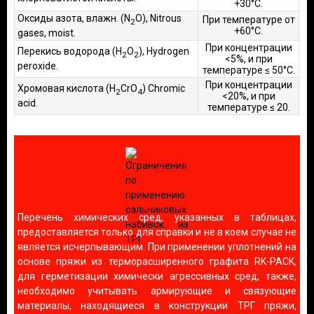
+30°С.
Оксиды азота, влажн. (N
O), Nitrous
При температуре от
2
+60°С.
gases, moist.
При концентрации
Перекись водорода (H
O
), Hydrogen
2
2
<5%, и при
peroxide.
температуре ≤ 50°С.
При концентрации
Хромовая кислота (H
CrO
) Chromic
2
4
<20%, и при
acid.
температуре ≤ 20.
Перечень химических сред, указанных в таблицах,
предоставляется только для справки и не в коем случае не
является исчерпывающим. При применении уплотнений на
основе пряжи из терморасширенного графита RK-PACK,
для герметизации химически агрессивных сред, также,
необходимо учитывать армирующие и связующие
материалы, находящиеся в конструкции ТРГ пряжи,