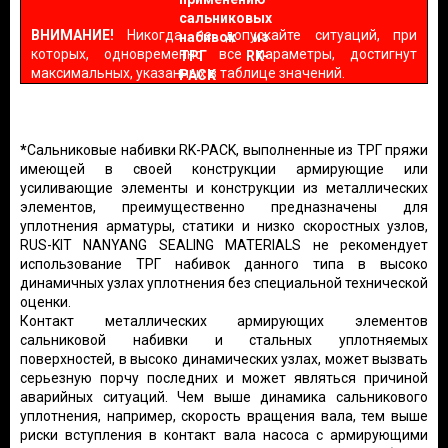
ВНИМАНИЕ!
Никогда не допускайте ситуаций, при
которых, одновременно все параметры, достигнут
максимальных, указанных в таблице значений.
*
Сальниковые набивки RK-PACK, выполненные из
ТРГ пряжи
имеющей в своей конструкции армирующие или
усиливающие элементы и конструкции из металлических
элементов, преимущественно предназначены для
уплотнения арматуры, статики и низко скоростных узлов,
RUS-KIT NANYANG SEALING MATERIALS не рекомендует
использование ТРГ набивок данного типа в высоко
динамичных узлах уплотнения без специальной технической
оценки.
Контакт металлических армирующих элементов
сальниковой набивки и стальных уплотняемых
поверхностей, в высоко динамических узлах, может вызвать
серьезную порчу последних и может являться причиной
аварийных ситуаций. Чем выше динамика сальникового
уплотнения, например, скорость вращения вала, тем выше
риски вступления в контакт вала насоса с армирующими