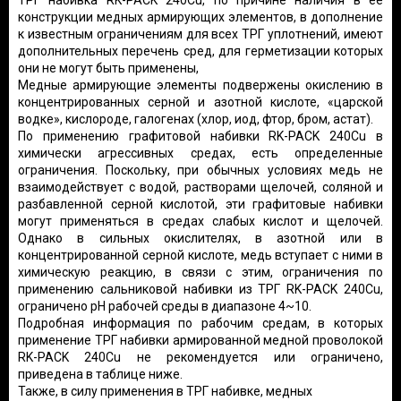
ТРГ набивка RK-PACK 240Cu, по причине наличия в ее
конструкции медных армирующих элементов, в дополнение
к известным ограничениям для всех ТРГ уплотнений, имеют
дополнительных перечень сред, для герметизации которых
они не могут быть применены,
Медные армирующие элементы подвержены окислению в
концентрированных серной и азотной кислоте, «царской
водке», кислороде, галогенах (хлор, иод, фтор, бром, астат).
По применению графитовой набивки RK-PACK 240Cu в
химически агрессивных средах, есть определенные
ограничения. Поскольку, при обычных условиях медь не
взаимодействует с водой, растворами щелочей, соляной и
разбавленной серной кислотой, эти графитовые набивки
могут применяться в средах слабых кислот и щелочей.
Однако в сильных окислителях, в азотной или в
концентрированной серной кислоте, медь вступает с ними в
химическую реакцию, в связи с этим, ограничения по
применению сальниковой набивки из ТРГ RK-PACK 240Cu,
ограничено рН рабочей среды в диапазоне 4~10.
Подробная информация по рабочим средам, в которых
применение ТРГ набивки армированной медной проволокой
RK-PACK 240Cu не рекомендуется или ограничено,
приведена в таблице ниже.
Также, в силу применения в ТРГ набивке, медных