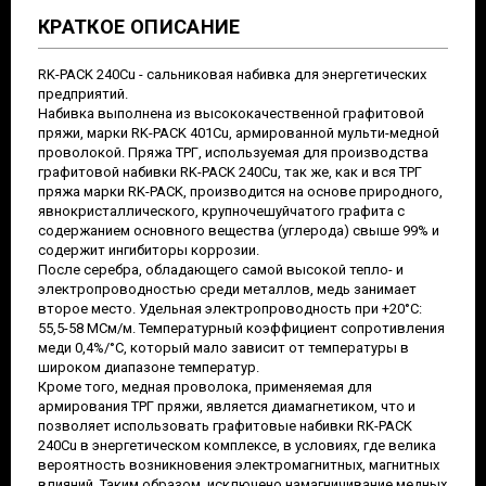
КРАТКОЕ ОПИСАНИЕ
RK-PACK 240Cu - сальниковая набивка для энергетических
предприятий.
Набивка выполнена из высококачественной графитовой
пряжи, марки RK-PACK 401Cu, армированной мульти-медной
проволокой. Пряжа ТРГ, используемая для производства
графитовой набивки RK-PACK 240Cu, так же, как и вся ТРГ
пряжа марки RK-PACK, производится на основе природного,
явнокристаллического, крупночешуйчатого графита с
содержанием основного вещества (углерода) свыше 99% и
содержит ингибиторы коррозии.
После серебра, обладающего самой высокой тепло- и
электропроводностью среди металлов, медь занимает
второе место. Удельная электропроводность при +20°C:
55,5-58 МСм/м. Температурный коэффициент сопротивления
меди 0,4%/°С, который мало зависит от температуры в
широком диапазоне температур.
Кроме того, медная проволока, применяемая для
армирования ТРГ пряжи, является диамагнетиком, что и
позволяет использовать графитовые набивки RK-PACK
240Cu в энергетическом комплексе, в условиях, где велика
вероятность возникновения электромагнитных, магнитных
влияний. Таким образом, исключено намагничивание медных