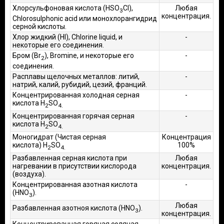
Хлорсульфоновая кислота (HSO
Cl),
Любая
3
концентрация.
Chlorosulphonic acid или монохлорангидрид
серной кислоты.
Хлор жидкий (Hl), Chlorine liquid, и
-
некоторые его соединения.
Бром (Br
), Bromine, и некоторые его
-
2
соединения.
Расплавы щелочных металлов: литий,
-
натрий, калий, рубидий, цезий, франций.
Концентрированная холодная серная
-
кислота H
SO
2
4.
Концентрированная горячая серная
-
кислота H
SO
2
4.
Моногидрат (Чистая серная
Концентрация
кислота) H
SO
100%
2
4.
Разбавленная серная кислота при
Любая
нагревании в присутствии кислорода
концентрация.
(воздуха).
Концентрированная азотная кислота
-
(HNO
).
3
Любая
Разбавленная азотноя кислота (HNO
).
3
концентрация.