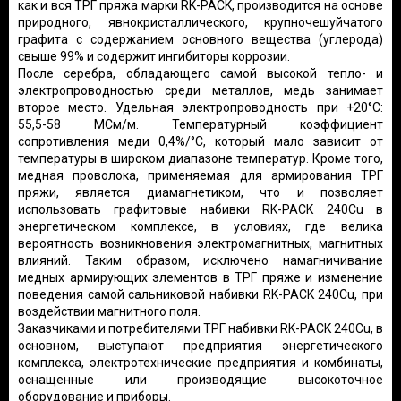
как и вся ТРГ пряжа марки RK-PACK, производится на основе
природного, явнокристаллического, крупночешуйчатого
графита с содержанием основного вещества (углерода)
свыше 99% и содержит ингибиторы коррозии.
После серебра, обладающего самой высокой тепло- и
электропроводностью
среди металлов
, медь занимает
второе место. Удельная электропроводность при +20°C:
55,5-58 МСм/м. Температурный коэффициент
сопротивления меди 0,4%/°С, который мало зависит от
температуры в широком диапазоне температур. Кроме того,
медная проволока, применяемая для армирования ТРГ
пряжи, является диамагнетиком, что и позволяет
использовать графитовые набивки RK-PACK 240Cu в
энергетическом комплексе, в условиях, где велика
вероятность возникновения электромагнитных, магнитных
влияний. Таким образом, исключено намагничивание
медных армирующих элементов в ТРГ пряже и изменение
поведения самой сальниковой набивки RK-PACK 240Cu, при
воздействии магнитного поля.
Заказчиками и потребителями ТРГ набивки RK-PACK 240Cu, в
основном, выступают предприятия энергетического
комплекса, электротехнические предприятия и комбинаты,
оснащенные или производящие высокоточное
оборудование и приборы.