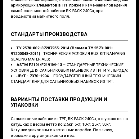
армирующих элементов в ТРГ пряже и изменение поведения
самой сальниковой набивки RK-PACK 240Cu, при
воздействии магнитного поля.
СТАНДАРТЫ ПРОИЗВОДСТВА
ТУ 2570-002-37287255-2014 (Взамен ТУ 2573-001-
91200348-2011)
- ТЕХНИЧЕСКИЕ УСЛОВИЯ RUS-KIT NANYANG
SEALING MATERIALS;
ASTM F2191/F2191M-13
– СТАНДАРТНЫЕ ТЕХНИЧЕСКИЕ
УСЛОВИЯ ДЛЯ САЛЬНИКОВЫХ НАБИВОК ИЗ ТРГ И УГЛЕРОДА;
JB/T - 7370-1994
– ГОСУДАРСТВЕННЫЙ ТЕХНИЧЕСКИЙ
СТАНДАРТ КНР ДЛЯ САЛЬНИКОВЫХ НАБИВОК ИЗ ТРГ.
ВАРИАНТЫ ПОСТАВКИ ПРОДУКЦИИ И
УПАКОВКИ
Сальниковые набивки из ТРГ, RK-PACK 240Cu, отпускаются на
катушках с весом нетто по 2,5кг, 5кг, 10кг, 25кг, 50кг.
Катушки упакованы в картонные коробки. По заказу,
возможна другая упаковка и вес.