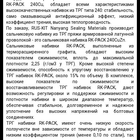
RK-PACK 240Cu, обладает всеми характеристиками
высококачественных набивок из ТРГ типа 240: стабильность,
само смазывающий антифрикционный эффект, низкий
коэффициент трения, высокая теплопроводность.
По заказу,
RUS-KIT Nanyang Sealing Materials производит
сальниковую набивку из ТРГ пряжи армированной латунной
проволокой - это сальниковая набивка RK-PACK 240CuZn.
Сальниковые набивки RK-PACK, выполненные из
терморасширенного графита, обладают высоким
показателем сжимаемости, вплоть до максимальной
плотности 2,25 (г/см3 у ТРГ). Кроме высокой степени
сжимаемости, способность к упругому восстановлению у
ТРГ набивок RK-PACK, около 15% по объему. В комплексе,
высокие показатели по сжимаемости и
восстанавливаемости ТРГ набивок RK-PACK, дают
возможность регулировки и поддержки сжимаемости и
плотности набивки в широком диапазоне температур,
обеспечивая стабильное, долговременное и надежное
уплотнение без высоких напряжений на болтовых
соединениях.
ТРГ набивки RK-PACK, имеют очень низкую скорость
ползучести вне зависимости от температуры и обладают
низким коэффициентом трения (менее 0,10 по стали), так