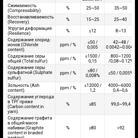
Сжимаемость
%
25~50
35~50
(Compressibility).
Восстанавливаемость
%
15~25
25~40
(Recovery).
Упругая деформация
%
≤12
8~13
(Resilience).
Содержание хлорид-
≤50 /
42~48 /
ионов (Chloride
ppm / %
0,005
0.0042~0.0048
content).
Содержание серы
≤1500 /
800~1200
ppm / %
общей (Total sulfur).
0,15
/0,08~0.12%
Содержание серы
≤80 /
сульфатной (Sulphate
ppm / %
≤50 / 0,005%
0,008%
sulfur).
Зольность (Ash
≤12000 /
4000~6000 /
ppm / %
content).
1,2
0,4~0,6
Содержание углерода
в ТРГ пряже
%
≥85
99,0~99,4
(Carbon content in
yarn).
Содержание графита
в общей массе
набивки (Graphite
%
≥80
˃92
content in braided
packing).