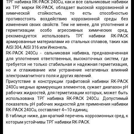
ТРГ набивка RK-PACK 240Cu, как и все сальниковые набивки
из ТРГ марки RK-PACK, обладает
высокой коррозионной и
химической стойкостью, то есть способностью
противостоять воздействию коррозионной среды без
изменения своих свойств.
Тем не менее, для уплотнения и
герметизации особо агрессивных химических сред,
рекомендуется использовать ТРГ набивки RK-PACK
армированные материалами из стальных сплавов, таких как
AISI 304, AISI 316 или Инконель.
RK-PACK 240Cu - сальниковая набивка, предназначенная
для уплотнения ответственных, высокоточных систем, где
требуется не только стабильная и надежная герметизация,
но и сглаживание или устранение негативных влияний
электромагнитного поля и других явлений.
Присутствие в конструкции графитовой набивки RK-PACK
240Cu медных армирующих элементов, сужает диапазон рН
рабочих жидкостей, для герметизации которых, может быть
использована ТРГ набивка RK-PACK 240Cu. Допустимый
показатель рН рабочих жидкостей для применения набивки
RK-PACK 240Cu, составляет 4~10 единиц.
В таблице ниже, дан краткий перечень коррозионных сред, к
которым устойчивы ТРГ набивки RK-PACK.