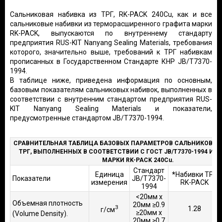
Сальниковая набивка из ТРГ, RK-PACK 240Cu, как и все
сальниковые набивки из терморасширенного графита марки
RK-PACK, выпускаются по внутреннему стандарту
предприятия RUS-KIT Nanyang Sealing Materials, требования
которого, значительно выше, требований к ТРГ набивкам
прописанных в Государственном Стандарте КНР JB/T7370-
1994.
В таблице ниже, приведена информация по основным,
базовым показателям сальниковых набивок, выполненных в
соответствии с внутренним стандартом предприятия RUS-
KIT Nanyang Sealing Materials и показатели,
предусмотренные стандартом JB/T7370-1994.
СРАВНИТЕЛЬНАЯ ТАБЛИЦА БАЗОВЫХ ПАРАМЕТРОВ САЛЬНИКОВЫХ
ТРГ, ВЫПОЛНЕННЫХ В СООТВЕТСТВИИ С ГОСТ JB/T7370-1994 И Т
МАРКИ RK-PACK 240Cu.
Стандарт
Единица
*
Набивки ТРГ
Показатели
JB/T7370-
измерения
RK-PACK
1994
<20мм х
Объемная плотность
20мм ≥0.9
3
1.28
г/см
≥20мм х
(Volume Density).
20мм ≥0.7