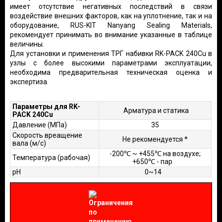
имеет отсутствие негативных последствий в связи
воздействие внешних факторов, как на уплотнение, так и на
оборудование, RUS-KIT Nanyang Sealing Materials,
рекомендует принимать во внимание указанные в таблице
величины.
Для установки и применения ТРГ набивки RK-PACK 240Cu в
узлы с более высокими параметрами эксплуатации,
необходима предварительная техническая оценка и
экспертиза.
Параметры для RK-
Арматура и статика
PACK 240Cu
Давление (МПа)
35
Скорость вреащение
Не рекомендуется *
вала (м/с)
-200℃ ~ +455℃ на воздухе;
Температура (рабочая)
+650℃ - пар
рН
0~14