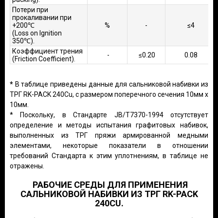
Потери при
прокаливании при
+200℃
%
-
≤4
(Loss on Ignition
350℃).
Коэффициент трения
-
≤0.20
0.08
(Friction Coefficient).
*
В таблице приведены данные для сальниковой набивки из
ТРГ RK-PACK 240Cu, с размером поперечного сечения 10мм х
10мм.
* Поскольку, в Стандарте JB/T7370-1994 отсутствует
определение и методы испытания графитовых набивок,
выполненных из ТРГ пряжи армированной медными
элементами, некоторые показатели в отношении
требований Стандарта к этим уплотнениям, в таблице не
отражены.
РАБОЧИЕ СРЕДЫ ДЛЯ ПРИМЕНЕНИЯ
САЛЬНИКОВОЙ НАБИВКИ ИЗ ТРГ RK-PACK
240CU.