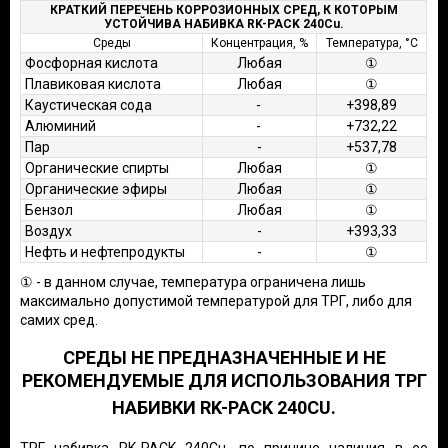
КРАТКИЙ ПЕРЕЧЕНЬ КОРРОЗИОННЫХ СРЕД, К КОТОРЫМ
УСТОЙЧИВА НАБИВКА RK-PACK 240Cu.
Среды
Концентрация, %
Температура, °С
Фосфорная кислота
Любая
①
Плавиковая кислота
Любая
①
Каустическая сода
-
+398,89
Алюминий
-
+732,22
Пар
-
+537,78
Органические спирты
Любая
①
Органические эфиры
Любая
①
Бензол
Любая
①
Воздух
-
+393,33
Нефть и нефтепродукты
-
①
① - в данном случае, температура ограничена лишь
максимально допустимой температурой для ТРГ, либо для
самих сред.
СРЕДЫ НЕ ПРЕДНАЗНАЧЕННЫЕ И НЕ
РЕКОМЕНДУЕМЫЕ ДЛЯ ИСПОЛЬЗОВАНИЯ
ТРГ
НАБИВКИ RK-PACK 240CU.