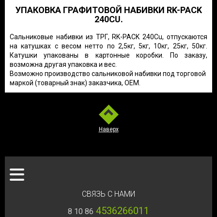
УПАКОВКА ГРАФИТОВОЙ НАБИВКИ RK-PACK
240CU.
Сальниковые набивки из ТРГ, RK-PACK 240Cu, отпускаются
на катушках с весом нетто по 2,5кг, 5кг, 10кг, 25кг, 50кг.
Катушки упакованы в картонные коробки. По заказу,
возможна другая упаковка и вес.
Возможно производство сальниковой набивки под торговой
маркой (товарный знак) заказчика, OEM.
Наверх
ЗАКАЗ ТОВАРА
О КОМПАНИИ
КАТАЛОГ
СВЯЗЬ С НАМИ
Продукция
Гарантии
О нас
4536266011
8 10 86